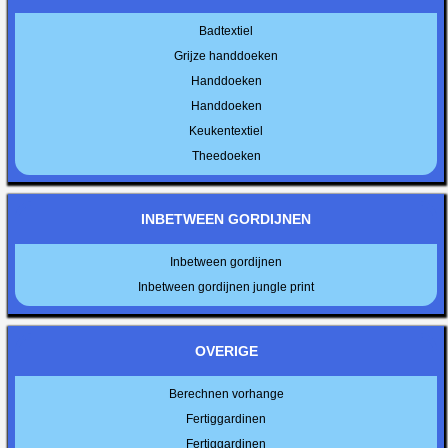
Badtextiel
Grijze handdoeken
Handdoeken
Handdoeken
Keukentextiel
Theedoeken
INBETWEEN GORDIJNEN
Inbetween gordijnen
Inbetween gordijnen jungle print
OVERIGE
Berechnen vorhange
Fertiggardinen
Fertiggardinen